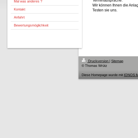
Terminabsprache.
Mal was anderes ?
Wir können Ihnen die Anlag
Kontakt
Testen sie uns.
Anfahrt
Bewertungsmöglichkeit
Druckversion
|
Sitemap
© Thomas Wrütz
Diese Homepage wurde mit
IONOS M