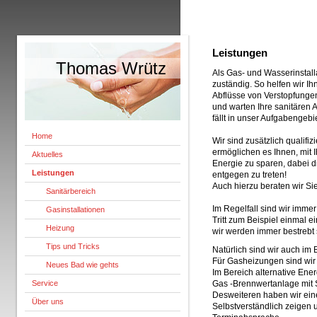
Leistungen
Thomas Wrütz
Als Gas- und Wasserinstalla
zuständig. So helfen wir I
Abflüsse von Verstopfunge
und warten Ihre sanitären 
fällt in unser Aufgabengebie
Home
Wir sind zusätzlich qualifi
ermöglichen es Ihnen, mit
Aktuelles
Energie zu sparen, dabei 
Leistungen
entgegen zu treten!
Auch hierzu beraten wir Si
Sanitärbereich
Im Regelfall sind wir imme
Gasinstallationen
Tritt zum Beispiel einmal 
Heizung
wir werden immer bestrebt s
Tips und Tricks
Natürlich sind wir auch im 
Für Gasheizungen sind wir
Neues Bad wie gehts
Im Bereich alternative Ene
Service
Gas -Brennwertanlage mit 
Desweiteren haben wir ein
Über uns
Selbstverständlich zeigen 