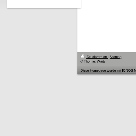
Druckversion
|
Sitemap
© Thomas Wrütz
Diese Homepage wurde mit
IONOS M