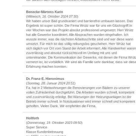
Benecke-Märtens Karin
(
Mittwoch, 16. Oktober 2024 07:30
)
Wir haben unser Bad grundsaniert und barrierefrei umbauen lassen. Das
Ergebnis ist super schön. Die Firma Wrütz war für uns ein Glücksgriff.In
vier Wochen war das Projekt absolut professionel umgesetzt. Herr Wrütz
hat alle Gewerke koordiniert. Alle Absprachen wurden eingehalten. Ich
wusste immer, was die nächsten Arbeitsschritte sind und wer diese wann
umsetzt. Für mich ist das völlig reibungslos geschehen. Herr Wrütz hat
sich täglich vor Ort vom Stand der Arbeit informiert. Alle Handwerker waren
zuverlässig und absolut rücksichtsvoll im Umfang mit uns und
untereinander. Die Kommunikation der Gewerke, mit denen die Firma Wrüt
vernetzt ist, ist vorbildlich. Wir sind als Familie sehr dankbar, dass wir dies
Erfahrung machen konnten.
Dr. Franz-E. Hieronimus
(
Sonntag, 28. Januar 2024 20:51
)
Fa. hat in 2 Mietwohnungen die Renovierungen von Bädern zu unserer
vollen Zufriedenheit durchgeführt. Die Arbeiten wurden schnell, kompetent
und zuververlässig erledigt. Bei Wartungen der Heizungsanlagen ist der
Betrieb immer schnell. In Notsituationen wird immer schnell und kompetent
geholfen. Vielen Dank. Wir empfehlen die Firma.
Hollfoth
(
Donnerstag, 19. Oktober 2023 09:50
)
Super Service
Klasse Kundenbetreuung