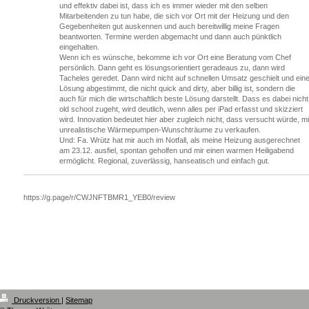
und effektiv dabei ist, dass ich es immer wieder mit den selben
Mitarbeitenden zu tun habe, die sich vor Ort mit der Heizung und den
Gegebenheiten gut auskennen und auch bereitwillig meine Fragen
beantworten. Termine werden abgemacht und dann auch pünktlich
eingehalten.
Wenn ich es wünsche, bekomme ich vor Ort eine Beratung vom Chef
persönlich. Dann geht es lösungsorientiert geradeaus zu, dann wird
Tacheles geredet. Dann wird nicht auf schnellen Umsatz geschielt und ein
Lösung abgestimmt, die nicht quick and dirty, aber billig ist, sondern die
auch für mich die wirtschaftlich beste Lösung darstellt. Dass es dabei nicht
old school zugeht, wird deutlich, wenn alles per iPad erfasst und skizziert
wird. Innovation bedeutet hier aber zugleich nicht, dass versucht würde, mi
unrealistische Wärmepumpen-Wunschträume zu verkaufen.
Und: Fa. Wrütz hat mir auch im Notfall, als meine Heizung ausgerechnet
am 23.12. ausfiel, spontan geholfen und mir einen warmen Heiligabend
ermöglicht. Regional, zuverlässig, hanseatisch und einfach gut.
https://g.page/r/CWJNFTBMR1_YEB0/review
Druckversion
|
Sitemap