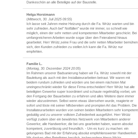
Dankeschön an alle Beteiligte auf der Baustelle.
Helga Horstmann
(
Mittwoch, 30. Juli 2025 09:55
)
Ich lasse seit Jahren meine Heizung durch die Fa. Wrütz warten und bin
sehr zufrieden. Auch bei" Notfällen" wurde mir immer, so schnell wie
möglich, einen der sehr netten und kompetenten Mitarbeiter geschickt. Bei
umfangreicheren Arbeiten wurde sogar über den Feierabend hinaus
gearbeitet. Herr Wrütz,seine Frau und die sehr netten Mitarbeiter bemühen
sich, den Kunden zufrieden zu stellen.Ich kann die Fa. Wrütz nur
empfehlen.
Familie L.
(
Montag, 30. Dezember 2024 20:05
)
Im Rahmen unserer Badsanierung haben wir Fa. Wrütz sowohl mit der
Bauleitung als auch mit den Installateurarbeiten betraut. Wir waren mit
beidem rundum zufrieden und würden uns bei einem nächsten Mal
uneingeschränkt wieder für diese Firma entscheiden! Herr Wrütz hat alle
beteiligten Gewerke super koordiniert und schaute regelmäßig vorbei, um
den Fortgang der Bauarbeiten zu erfahren und alles Weitere dann immer
wieder abzustimmen. Selbst wenn etwas übersehen wurde, reagierte er
sofort und löste mit seiner hilfsbereiten und prompten Art das Problem. Die
Installateurarbeiten wurden von seinen beiden Mitarbeitern sehr kompetent
geduldig und zu unserer vollsten Zufriedenheit ausgeführt. Herr Wrütz
verfügt zudem über ein bewährtes Netzwerk von Mitarbeitern anderer
Gewerke; alle Handwerker, die bei uns gearbeitet haben, waren absolut
kompetent, zuverlässig und freundlich. - Um es kurz zu machen: ein
gelungenes Bad mit der Erfahrung absolut empfehlenswerter Handwerker.
Wir danken allen Beteiligten herzlich, insbesondere Herrn Wrütz.