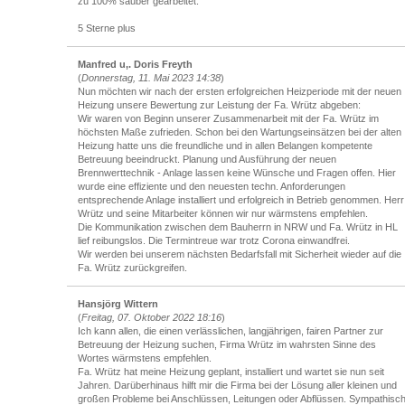
zu 100% sauber gearbeitet.
5 Sterne plus
Manfred u,. Doris Freyth
(
Donnerstag, 11. Mai 2023 14:38
)
Nun möchten wir nach der ersten erfolgreichen Heizperiode mit der neuen
Heizung unsere Bewertung zur Leistung der Fa. Wrütz abgeben:
Wir waren von Beginn unserer Zusammenarbeit mit der Fa. Wrütz im
höchsten Maße zufrieden. Schon bei den Wartungseinsätzen bei der alten
Heizung hatte uns die freundliche und in allen Belangen kompetente
Betreuung beeindruckt. Planung und Ausführung der neuen
Brennwerttechnik - Anlage lassen keine Wünsche und Fragen offen. Hier
wurde eine effiziente und den neuesten techn. Anforderungen
entsprechende Anlage installiert und erfolgreich in Betrieb genommen. Herr
Wrütz und seine Mitarbeiter können wir nur wärmstens empfehlen.
Die Kommunikation zwischen dem Bauherrn in NRW und Fa. Wrütz in HL
lief reibungslos. Die Termintreue war trotz Corona einwandfrei.
Wir werden bei unserem nächsten Bedarfsfall mit Sicherheit wieder auf die
Fa. Wrütz zurückgreifen.
Hansjörg Wittern
(
Freitag, 07. Oktober 2022 18:16
)
Ich kann allen, die einen verlässlichen, langjährigen, fairen Partner zur
Betreuung der Heizung suchen, Firma Wrütz im wahrsten Sinne des
Wortes wärmstens empfehlen.
Fa. Wrütz hat meine Heizung geplant, installiert und wartet sie nun seit
Jahren. Darüberhinaus hilft mir die Firma bei der Lösung aller kleinen und
großen Probleme bei Anschlüssen, Leitungen oder Abflüssen. Sympathisc